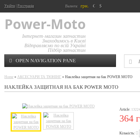
грн.
€
$
Увійти
|
Реєстрація
Валюта:
Power-Moto
Інтернет-магазин запчастин
Знаходимось в Києві
Відправляємо по всій Україні
Підбір запчастин
OPEN NAVIGATION PANE
Home
»
АКСЕСУАРИ ТА ТЮНІНГ
» Наклейка защитная на бак POWER MOTO
НАКЛЕЙКА ЗАЩИТНАЯ НА БАК POWER MOTO
Article:
1322
364 г
Кількість: