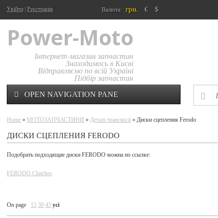
грн.
€
$
Увійти
|
Реєстрація
Валюта:
Power-Moto
Інтернет-магазин запчастин
Знаходимось в Києві
Відправляємо по всій Україні
Підбір запчастин
OPEN NAVIGATION PANE
Home
»
МОТОЗАПЧАСТИНИ
»
Деталі трансмісії
» Диски сцепления Ferodo
ДИСКИ СЦЕПЛЕНИЯ FERODO
Подобрать подходящие диски FERODO можна по ссылке:
FERODO Clutches
On page
15
30
45
усі