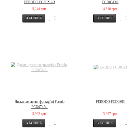
FERODO FCS0212/3
FCD0313/1
5,248 грн.
4,518 грн.
Диски щеплення фрикційні Ferodo
FERODO FCD0393
FCD0742/1
3,902 грн.
3,267 грн.