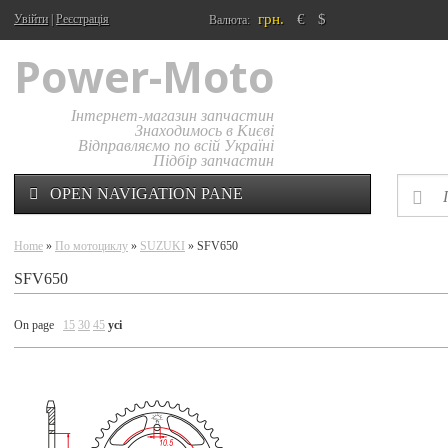
грн.
€
$
Увійти
|
Реєстрація
Валюта:
Power-Moto
Інтернет-магазин запчастин
Знаходимось в Києві
Відправляємо по всій Україні
Підбір запчастин
OPEN NAVIGATION PANE
Home
»
По мотоциклу
»
SUZUKI
» SFV650
SFV650
On page
15
30
45
усі